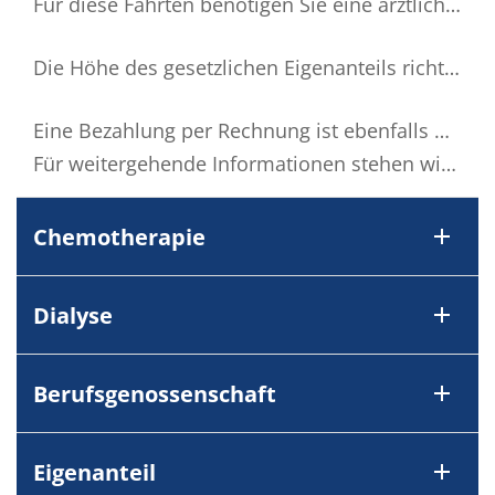
Für diese Fahrten benötigen Sie eine ärztliche Verordnung.
Die Höhe des gesetzlichen Eigenanteils richtet sich nach den Bestimmungen Ihrer Krankenkasse. Dieser muss aber nur bis zum Erreichen Ihrer persönlichen Belastungsgrenze bezahlt werden.
Eine Bezahlung per Rechnung ist ebenfalls möglich.
Für weitergehende Informationen stehen wir natürlich gerne jederzeit persönlich zur Verfügung. Auch Ihr Kundenberater Ihrer Krankenkasse kann und wird Ihnen sicherlich behilflich sein.
Chemotherapie
Dialyse
Berufsgenossenschaft
Eigenanteil